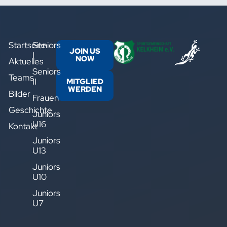
Startseite
Seniors
JOIN US
I
NOW
Aktuelles
Seniors
Teams
II
MITGLIED
WERDEN
Bilder
Frauen
Geschichte
Juniors
U16
Kontakt
Juniors
U13
Juniors
U10
Juniors
U7