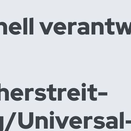
ell verantw
er­streit­
g/Universal