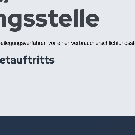
gs­stelle
eitbeilegungsverfahren vor einer Verbraucherschlichtungss
etauftritts