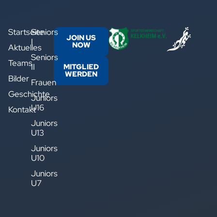
Startseite
Seniors
JOIN US
I
NOW
Aktuelles
Seniors
Teams
II
MITGLIED
WERDEN
Bilder
Frauen
Geschichte
Juniors
U16
Kontakt
Juniors
U13
Juniors
U10
Juniors
U7