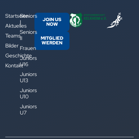
Startseite
Seniors
JOIN US
I
NOW
Aktuelles
Seniors
Teams
II
MITGLIED
WERDEN
Bilder
Frauen
Geschichte
Juniors
U16
Kontakt
Juniors
U13
Juniors
U10
Juniors
U7