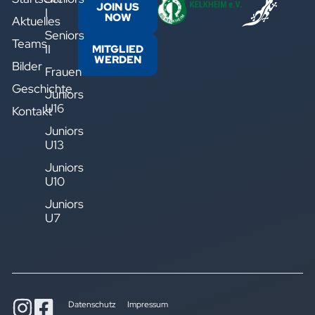
JOIN US
I
NOW
Aktuelles
Seniors
Teams
II
MITGLIED
WERDEN
Bilder
Frauen
Geschichte
Juniors
U16
Kontakt
Juniors
U13
Juniors
U10
Juniors
U7
Datenschutz
Impressum