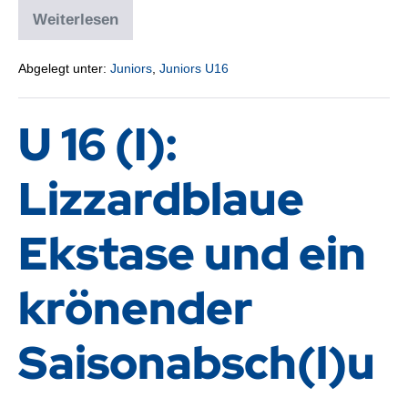
Weiterlesen
Abgelegt unter:
Juniors
,
Juniors U16
U 16 (I):
Lizzardblaue
Ekstase und ein
krönender
Saisonabsch(l)u