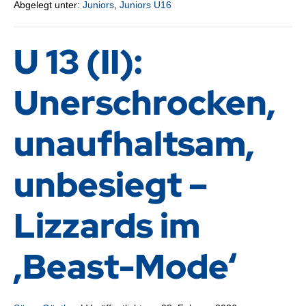
Abgelegt unter:
Juniors
,
Juniors U16
U 13 (II):
Unerschrocken,
unaufhaltsam,
unbesiegt –
Lizzards im
‚Beast-Mode‘